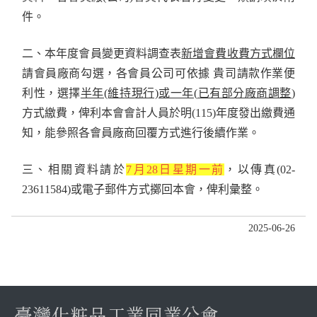
件。
二、本年度會員變更資料調查表
新增會費收費方式欄位
請會員廠商勾選，各會員公司可依據 貴司請款作業便
利性，選擇
半年(維持現行)或一年
(
已有部分廠商調整
)
方式繳費，俾利本會會計人員於明(115)年度發出繳費通
知，能參照各會員廠商回覆方式進行後續作業。
三、相關資料請於
7月28日星期一前
，以傳真(02-
23611584)或電子郵件方式擲回本會，俾利彙整。
2025-06-26
臺灣化粧品工業同業公會